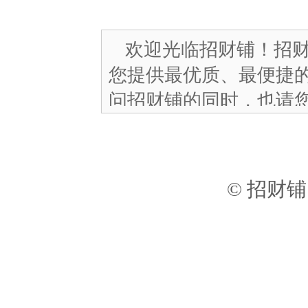
欢迎光临招财铺！招
您提供最优质、最便捷
问招财铺的同时，也请
们的协议条款。您需要
能注册成为我们的用户
将视为接受并遵守该条
© 招财
定。
1．用户应按照招财铺
陆程序和相应规则进行
注册信息应真实可靠，
变动应及时更新。