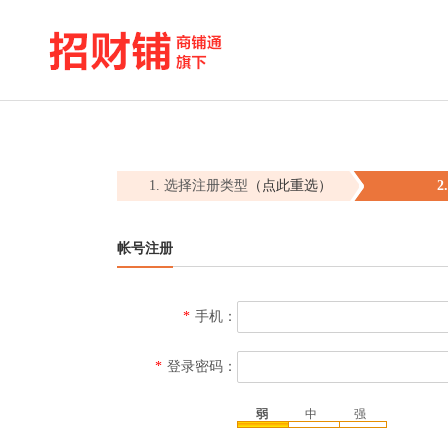
1. 选择注册类型
（点此重选）
2
帐号注册
*
手机：
*
登录密码：
弱
中
强